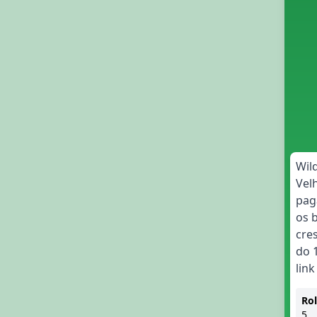
Wil
Velh
pag
os 
cre
do 
lin
Rol
5