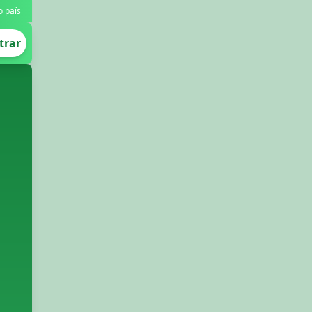
o país
trar