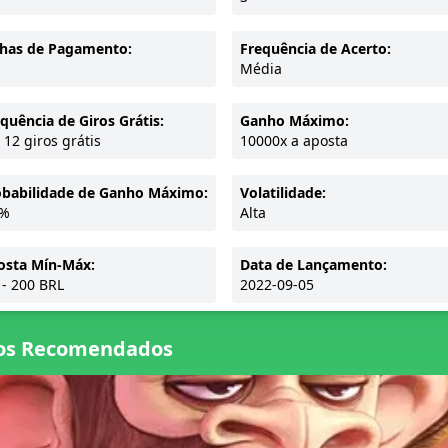
nhas de Pagamento:
Frequência de Acerto:
Média
quência de Giros Grátis:
Ganho Máximo:
 12 giros grátis
10000x a aposta
obabilidade de Ganho Máximo:
Volatilidade:
5%
Alta
osta Mín-Máx:
Data de Lançamento:
 - 200 BRL
2022-09-05
os Recomendados