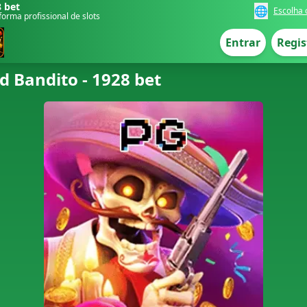
 bet
🌐
Escolha 
forma profissional de slots
Entrar
Regis
d Bandito - 1928 bet